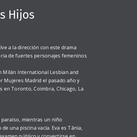
s Hijos
lve a la dirección con este drama
toria de fuertes personajes femeninos
n Milán International Lesbian and
por Mujeres Madrid el pasado año y
os en Toronto, Coïmbra, Chicago, La
l paraíso, mientras un niño
 de una piscina vacía. Eva es Tânia,
examen público y convertirse en