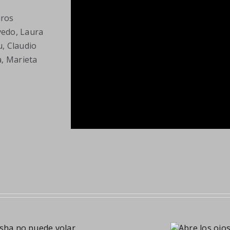
iros
vedo, Laura
u, Claudio
a, Marieta