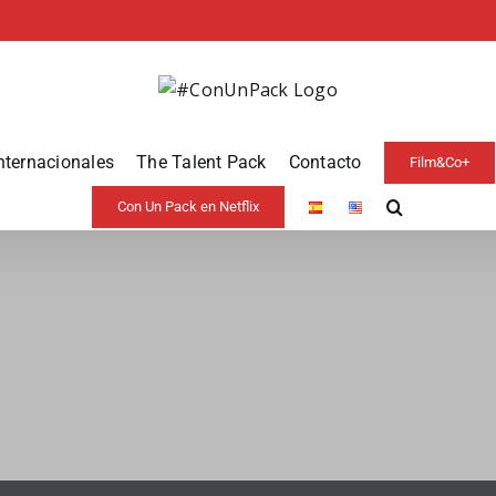
nternacionales
The Talent Pack
Contacto
Film&Co+
Con Un Pack en Netflix