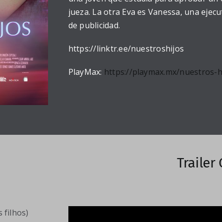
jueza. La otra Eva es Vanessa, una ejec
de publicidad.
https://linktr.ee/nuestroshijos
PlayMax:
https://playmax.mx/nuestros-h
Trailer 
 filhos)