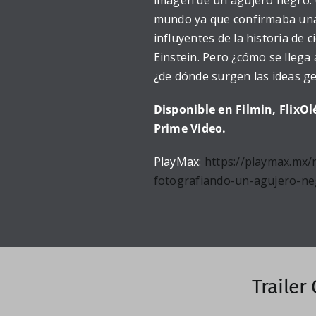
imagen de un agujero negro. 
mundo ya que confirmaba una d
influyentes de la historia de ci
Einstein. Pero ¿cómo se llega
¿de dónde surgen las ideas ge
Disponible en Filmin, FlixO
Prime Video.
PlayMax:
https://playmax.mx/m
fotografiando-un-agujero-ne
Trailer 