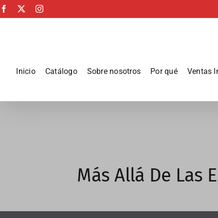
Saltar
Facebook
X
Instagram
al
contenido
Inicio
Catálogo
Sobre nosotros
Por qué
Ventas I
View
Larger
Image
Más Allá De Las E