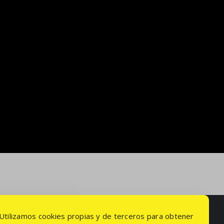
Los bárbaros
31/07/2026
|
Sin comentarios
Utilizamos cookies propias y de terceros para obtener