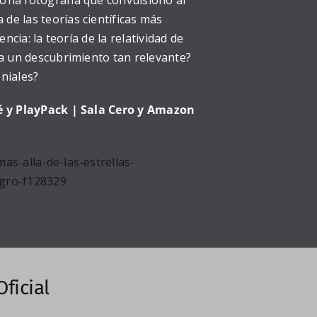
Una fotografía que convulsionó al
e las teorías científicas más
encia: la teoría de la relatividad de
 a un descubrimiento tan relevante?
niales?
lé y PlayPack | Sala Cero y Amazon
as-alla-de-las-estrellas-
gro-f128329
Oficial