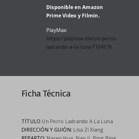
Disponible en Amazon
Prime Video y Filmin.
PlayMax:
https://playmax.mx/un-perro-
ladrando-a-la-luna-f104176
Ficha Técnica
TÍTULO
Un Perro Ladrando A La Luna
DIRECCIÓN Y GUIÓN:
Lisa Zi Xiang
REPARTO:
Naren Hua, Nan Ji, Bing Bing