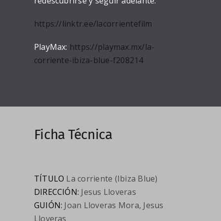
redescubrirse y seguir adelante.
https://linktr.ee/lacorrientefilm
PlayMax:
https://playmax.mx/la-
corriente-ibiza-blue-f208214
Ficha Técnica
TÍTULO
La corriente (Ibiza Blue)
DIRECCIÓN:
Jesus Lloveras
GUIÓN:
Joan Lloveras Mora, Jesus
Lloveras